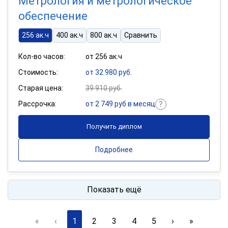
Метрология и метрологическое
обеспечение
256 ак.ч
400 ак.ч
800 ак.ч
Сравнить
Кол-во часов:
от 256 ак.ч
Стоимость:
от 32 980 руб.
Старая цена:
39 910 руб.
Рассрочка:
от 2 749 руб в месяц
Получить диплом
Подробнее
Показать ещё
«
‹
1
2
3
4
5
›
»