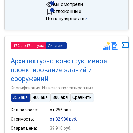
0
вы смотрели
0
отложенные
По популярности
-17% до 17 августа
Лицензия
Архитектурно-конструктивное
проектирование зданий и
сооружений
Квалификация: Инженер-проектировщик
256 ак.ч
400 ак.ч
800 ак.ч
Сравнить
Кол-во часов:
от 256 ак.ч
Стоимость:
от 32 980 руб.
Старая цена:
39 910 руб.