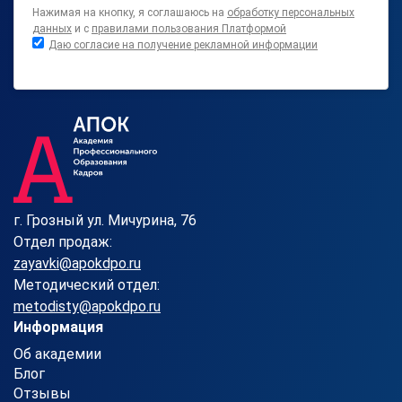
Нажимая на кнопку, я соглашаюсь на
обработку персональных
данных
и с
правилами пользования Платформой
Даю согласие на получение рекламной информации
г. Грозный ул. Мичурина, 76
Отдел продаж:
zayavki@apokdpo.ru
Методический отдел:
metodisty@apokdpo.ru
Информация
Об академии
Блог
Отзывы