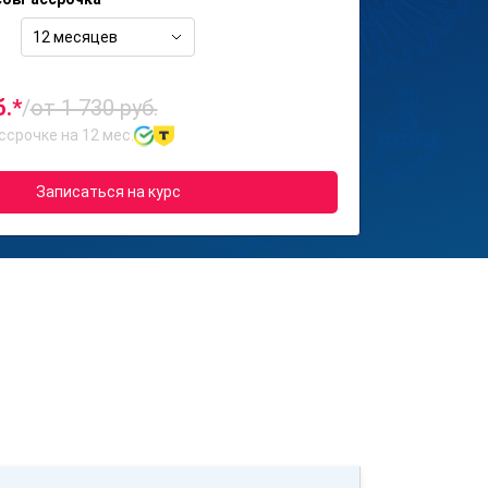
12 месяцев
б.*
/
от 1 730 руб.
ссрочке на 12 мес.
Записаться на курс