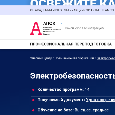
ОБ АКАДЕМИИ
БЛОГ
ОТЗЫВЫ
АКЦИИ
КОРП.КЛИЕНТАМ
СО
ПРОФЕССИОНАЛЬНАЯ ПЕРЕПОДГОТОВКА
Учебный центр
/
Повышение квалификации
/
Электробезо
Электробезопасност
Количество программ:
14
Получаемый документ:
Удостоверени
Обучение на базе:
Высшее, среднее