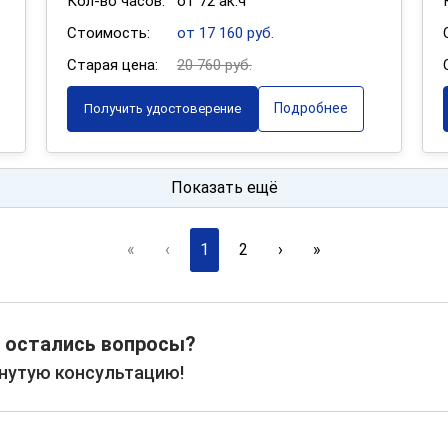
Кол-во часов:
от 72 ак.ч
Стоимость:
от 17 160 руб.
Старая цена:
20 760 руб.
Подробнее
Получить удостоверение
Показать ещё
«
‹
1
2
›
»
 остались вопросы?
рнутую консультацию!