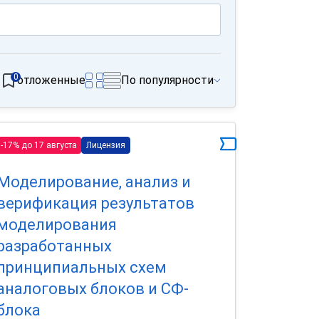
0
отложенные
По популярности
-17% до 17 августа
Лицензия
Моделирование, анализ и
верификация результатов
моделирования
разработанных
принципиальных схем
аналоговых блоков и СФ-
блока