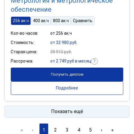
Метрология и метрологическое
обеспечение
256 ак.ч
400 ак.ч
800 ак.ч
Сравнить
Кол-во часов:
от 256 ак.ч
Стоимость:
от 32 980 руб.
Старая цена:
39 910 руб.
Рассрочка:
от 2 749 руб в месяц
Получить диплом
Подробнее
Показать ещё
«
‹
1
2
3
4
5
›
»