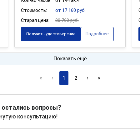
Кол-во часов:
от 144 ак.ч
Стоимость:
от 17 160 руб.
Старая цена:
20 760 руб.
Подробнее
Получить удостоверение
Показать ещё
«
‹
1
2
›
»
 остались вопросы?
рнутую консультацию!