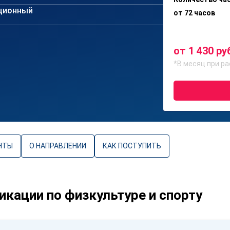
ционный
от 72 часов
от 1 430 ру
*В месяц при ра
НТЫ
О НАПРАВЛЕНИИ
КАК ПОСТУПИТЬ
кации по физкультуре и спорту