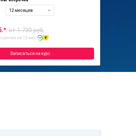
12 месяцев
б.*
/
от 1 730 руб.
ссрочке на 12 мес.
Записаться на курс