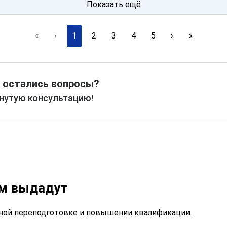
Показать ещё
«
‹
1
2
3
4
5
›
»
 остались вопросы?
рнутую консультацию!
ам выдадут
ой переподготовке и повышении квалификации.