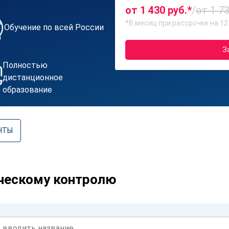
от 1 430 руб.*
/
от 1 73
*В месяц при рассрочке на 12
Обучение по всей России
З
Полностью
дистанционное
образование
НТЫ
ческому контролю