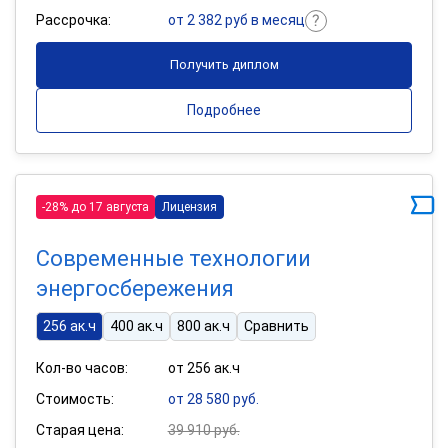
Рассрочка:
от 2 382 руб в месяц
Получить диплом
Подробнее
-28% до 17 августа
Лицензия
Современные технологии
энергосбережения
256 ак.ч
400 ак.ч
800 ак.ч
Сравнить
Кол-во часов:
от 256 ак.ч
Стоимость:
от 28 580 руб.
Старая цена:
39 910 руб.