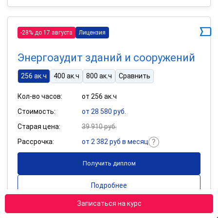
-28% до 17 августа
Лицензия
Энергоаудит зданий и сооружений
256 ак.ч
400 ак.ч
800 ак.ч
Сравнить
Кол-во часов:
от 256 ак.ч
Стоимость:
от 28 580 руб.
Старая цена:
39 910 руб.
Рассрочка:
от 2 382 руб в месяц
Получить диплом
Подробнее
Записаться на курс