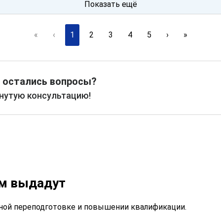
Показать ещё
«
‹
1
2
3
4
5
›
»
 остались вопросы?
рнутую консультацию!
ам выдадут
ой переподготовке и повышении квалификации.