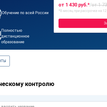
от 1 430 руб.*
/
от 1 73
*В месяц при рассрочке на 12
Обучение по всей России
З
Полностью
дистанционное
образование
НТЫ
ческому контролю