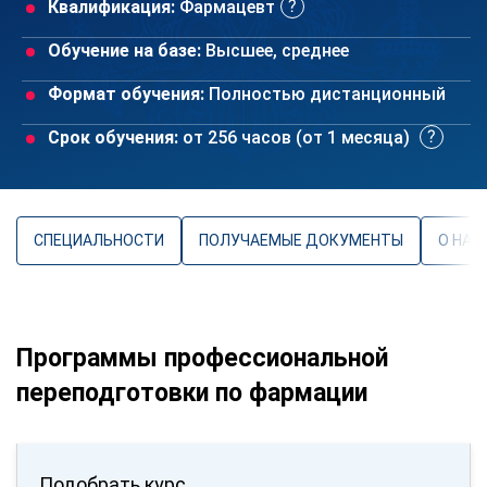
Квалификация:
Фармацевт
Обучение на базе:
Высшее, среднее
Формат обучения:
Полностью дистанционный
Срок обучения:
от 256 часов (от 1 месяца)
СПЕЦИАЛЬНОСТИ
ПОЛУЧАЕМЫЕ ДОКУМЕНТЫ
О НАП
Программы профессиональной
переподготовки по фармации
Подобрать курс