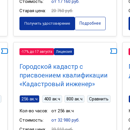
Стоимость:
от 17 160 руб.
Старая цена:
20 760 руб.
Подробнее
Получить удостоверение
-17% до 17 августа
Лицензия
Городской кадастр с
присвоением квалификации
«Кадастровый инженер»
256 ак.ч
400 ак.ч
800 ак.ч
Сравнить
Кол-во часов:
от 256 ак.ч
Стоимость:
от 32 980 руб.
Старая цена:
39 910 руб.