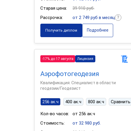
Старая цена:
39 910 руб.
Рассрочка:
от 2 749 руб в месяц
Подробнее
Получить диплом
-17% до 17 августа
Лицензия
Аэрофотогеодезия
Квалификация: Специалист в области
геодезии/Геодезист
256 ак.ч
400 ак.ч
800 ак.ч
Сравнить
Кол-во часов:
от 256 ак.ч
Стоимость:
от 32 980 руб.