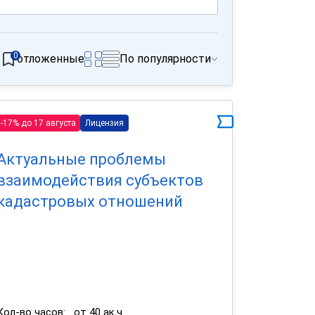
0
отложенные
По популярности
-17% до 17 августа
Лицензия
Актуальные проблемы
взаимодействия субъектов
кадастровых отношений
Кол-во часов:
от 40 ак.ч