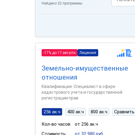
Найдено 32 программы
-17% до 17 августа
Лицензия
Земельно-имущественные
отношения
Квалификация: Специалист в сфере
кадастрового учета и государственной
регистрации прав
256 ак.ч
400 ак.ч
800 ак.ч
Сравнить
Кол-во часов:
от 256 ак.ч
Стоимость:
от 32 980 руб.