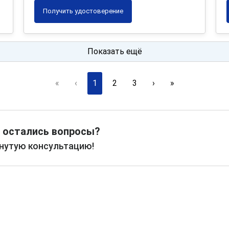
Получить удостоверение
Показать ещё
«
‹
1
2
3
›
»
 остались вопросы?
рнутую консультацию!