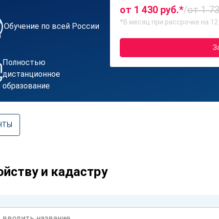
от 1 430 руб.*
/
от 1 73
*В месяц при рассрочке на 12
Обучение по всей России
З
Полностью
дистанционное
образование
НТЫ
йству и кадастру