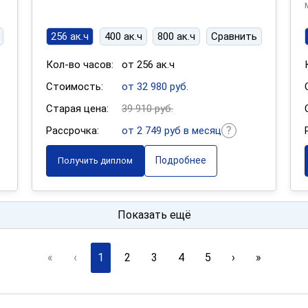
256 ак.ч
400 ак.ч
800 ак.ч
Сравнить
Кол-во часов:
от 256 ак.ч
Стоимость:
от 32 980 руб.
Старая цена:
39 910 руб.
Рассрочка:
от 2 749 руб в месяц
Подробнее
Получить диплом
Показать ещё
«
‹
1
2
3
4
5
›
»