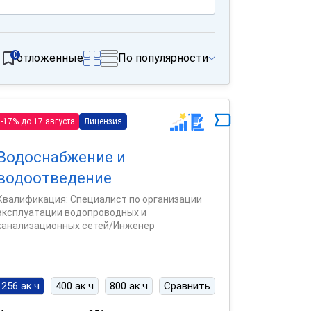
0
отложенные
По популярности
-17% до 17 августа
Лицензия
Водоснабжение и
водоотведение
Квалификация: Специалист по организации
эксплуатации водопроводных и
канализационных сетей/Инженер
256 ак.ч
400 ак.ч
800 ак.ч
Сравнить