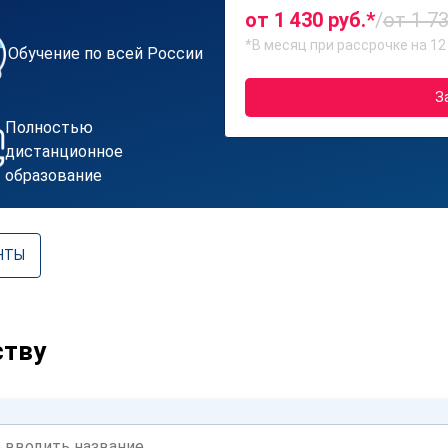
от 1 430 руб.*
/
от 1 73
*В месяц при рассрочке на 12
Обучение по всей России
З
Полностью
дистанционное
образование
НТЫ
ству