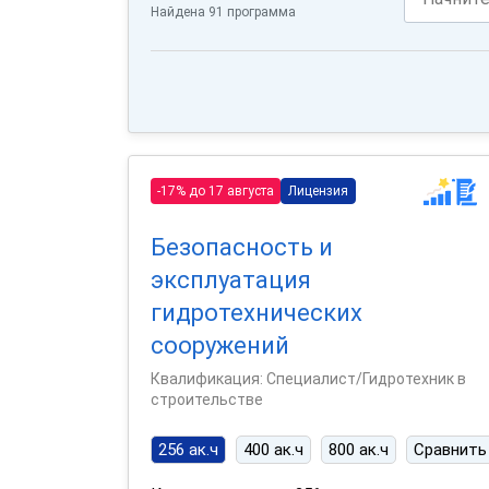
Найдена 91 программа
-17% до 17 августа
Лицензия
Безопасность и
эксплуатация
гидротехнических
сооружений
Квалификация: Специалист/Гидротехник в
строительстве
256 ак.ч
400 ак.ч
800 ак.ч
Сравнить