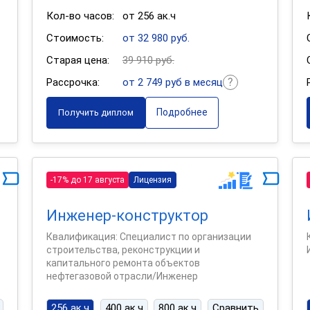
Кол-во часов:
от 256 ак.ч
Стоимость:
от 32 980 руб.
Старая цена:
39 910 руб.
Рассрочка:
от 2 749 руб в месяц
Подробнее
Получить диплом
-17% до 17 августа
Лицензия
Инженер-конструктор
Квалификация: Специалист по организации
строительства, реконструкции и
капитального ремонта объектов
нефтегазовой отрасли/Инженер
256 ак.ч
400 ак.ч
800 ак.ч
Сравнить