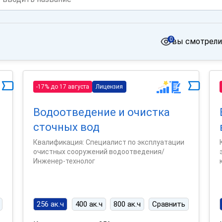
0
вы смотрели
-17% до 17 августа
Лицензия
Водоотведение и очистка
сточных вод
Квалификация: Специалист по эксплуатации
очистных сооружений водоотведения/
Инженер-технолог
256 ак.ч
400 ак.ч
800 ак.ч
Сравнить