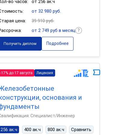
Кол-во часов:
от 256 ак.ч
Стоимость:
от 32 980 руб.
Старая цена:
39 910 руб.
Рассрочка:
от 2 749 руб в месяц
Подробнее
Получить диплом
-17% до 17 августа
Лицензия
Железобетонные
конструкции, основания и
фундаменты
Квалификация: Специалист/Инженер
256 ак.ч
400 ак.ч
800 ак.ч
Сравнить