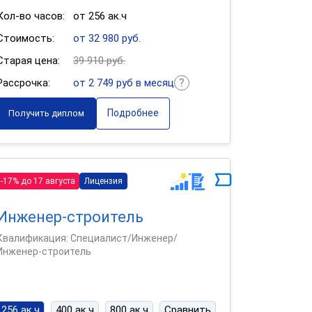
Кол-во часов:
от 256 ак.ч
Стоимость:
от 32 980 руб.
Старая цена:
39 910 руб.
Рассрочка:
от 2 749 руб в месяц
Подробнее
Получить диплом
-17% до 17 августа
Лицензия
Инженер-строитель
Квалификация: Специалист/Инженер/
Инженер-строитель
256 ак.ч
400 ак.ч
800 ак.ч
Сравнить