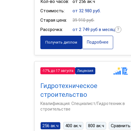
Кол-во часов:
от 256 ак.ч
Стоимость:
от 32 980 руб.
Старая цена:
39 910 руб.
Рассрочка:
от 2 749 руб в месяц
Подробнее
Получить диплом
-17% до 17 августа
Лицензия
Гидротехническое
строительство
Квалификация: Специалист/Гидротехник в
строительстве
256 ак.ч
400 ак.ч
800 ак.ч
Сравнить