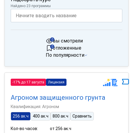
Найдено 23 программы
0
вы смотрели
0
отложенные
По популярности
-17% до 17 августа
Лицензия
Агроном защищенного грунта
Квалификация: Агроном
256 ак.ч
400 ак.ч
800 ак.ч
Сравнить
Кол-во часов:
от 256 ак.ч