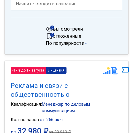
0
вы смотрели
0
отложенные
По популярности
-17% до 17 августа
Лицензия
Реклама и связи с
общественностью
Квалификация:
Менеджер по деловым
коммуникациям
Кол-во часов:
от 256 ак.ч
32 980 ₽
от
от
39 910 ₽