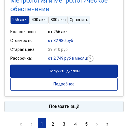
Метрология и метрологическое
обеспечение
256 ак.ч
400 ак.ч
800 ак.ч
Сравнить
Кол-во часов:
от 256 ак.ч
Стоимость:
от 32 980 руб.
Старая цена:
39 910 руб.
Рассрочка:
от 2 749 руб в месяц
Получить диплом
Подробнее
Показать ещё
«
‹
1
2
3
4
5
›
»