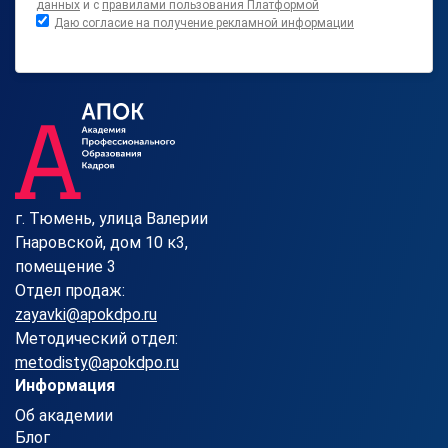
данных
и с
правилами пользования Платформой
Даю согласие на получение рекламной информации
г. Тюмень, улица Валерии
Гнаровской, дом 10 к3,
помещение 3
Отдел продаж:
zayavki@apokdpo.ru
Методический отдел:
metodisty@apokdpo.ru
Информация
Об академии
Блог