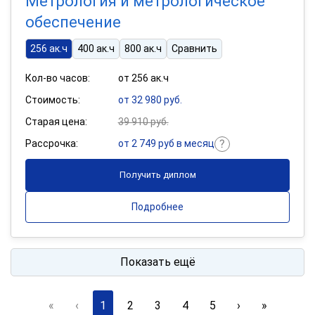
Метрология и метрологическое
обеспечение
256 ак.ч
400 ак.ч
800 ак.ч
Сравнить
Кол-во часов:
от 256 ак.ч
Стоимость:
от 32 980 руб.
Старая цена:
39 910 руб.
Рассрочка:
от 2 749 руб в месяц
Получить диплом
Подробнее
Показать ещё
«
‹
1
2
3
4
5
›
»