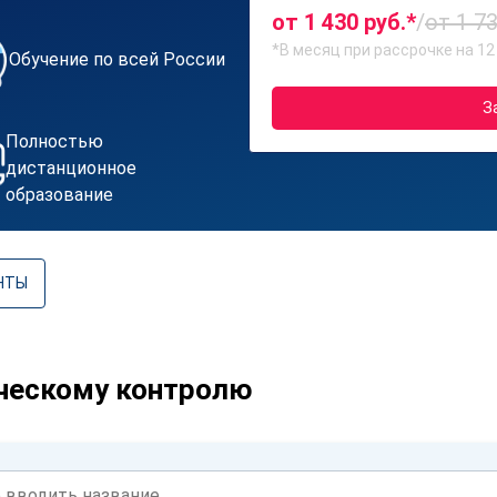
от 1 430 руб.*
/
от 1 73
*В месяц при рассрочке на 12
Обучение по всей России
З
Полностью
дистанционное
образование
НТЫ
ческому контролю