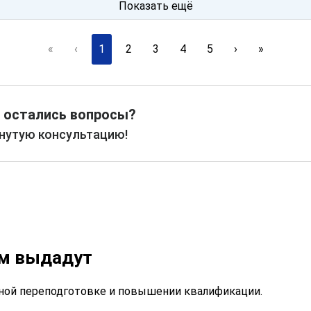
Показать ещё
«
‹
1
2
3
4
5
›
»
 остались вопросы?
рнутую консультацию!
ам выдадут
ой переподготовке и повышении квалификации.