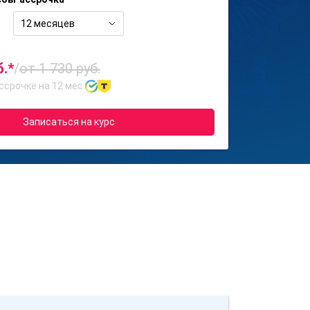
12 месяцев
б.*
/
от 1 730 руб.
ссрочке на 12 мес.
Записаться на курс