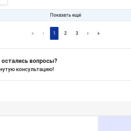
Показать ещё
«
‹
1
2
3
›
»
 остались вопросы?
рнутую консультацию!