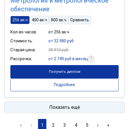
Метрология и метрологическое
обеспечение
256 ак.ч
400 ак.ч
800 ак.ч
Сравнить
Кол-во часов:
от 256 ак.ч
Стоимость:
от 32 980 руб.
Старая цена:
39 910 руб.
Рассрочка:
от 2 749 руб в месяц
Получить диплом
Подробнее
Показать ещё
«
‹
1
2
3
4
5
›
»