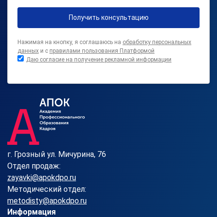
Получить консультацию
Нажимая на кнопку, я соглашаюсь на
обработку персональных
данных
и с
правилами пользования Платформой
Даю согласие на получение рекламной информации
г. Грозный ул. Мичурина, 76
Отдел продаж:
zayavki@apokdpo.ru
Методический отдел:
metodisty@apokdpo.ru
Информация