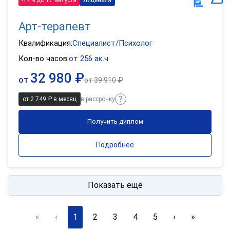
Арт-терапевт
Квалификация:
Специалист/Психолог
Кол-во часов:
от 256 ак.ч
32 980 ₽
от
от
39 910 ₽
от 2 749 ₽ в месяц
в рассрочку
Получить диплом
Подробнее
Показать ещё
«
‹
1
2
3
4
5
›
»