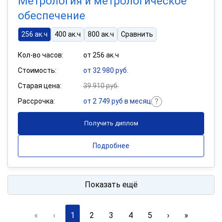
Метрология и метрологическое
обеспечение
256 ак.ч
400 ак.ч
800 ак.ч
Сравнить
Кол-во часов:
от 256 ак.ч
Стоимость:
от 32 980 руб.
Старая цена:
39 910 руб.
Рассрочка:
от 2 749 руб в месяц
Получить диплом
Подробнее
Показать ещё
«
‹
1
2
3
4
5
›
»