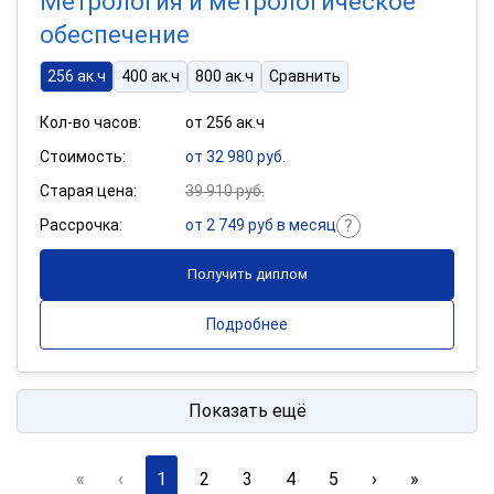
Метрология и метрологическое
обеспечение
256 ак.ч
400 ак.ч
800 ак.ч
Сравнить
Кол-во часов:
от 256 ак.ч
Стоимость:
от 32 980 руб.
Старая цена:
39 910 руб.
Рассрочка:
от 2 749 руб в месяц
Получить диплом
Подробнее
Показать ещё
«
‹
1
2
3
4
5
›
»