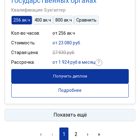
государственных органах
Квалификация: Бухгалтер
256 ак.ч
400 ак.ч
800 ак.ч
Сравнить
Кол-во часов:
от 256 ак.ч
Стоимость:
от 23 080 руб.
Старая цена:
27 930 руб.
Рассрочка:
от 1 924 руб в месяц
Получить диплом
Подробнее
Показать ещё
«
‹
1
2
›
»