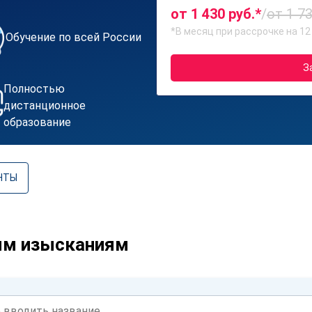
от 1 430 руб.*
/
от 1 73
*В месяц при рассрочке на 12
Обучение по всей России
З
Полностью
дистанционное
образование
НТЫ
ым изысканиям