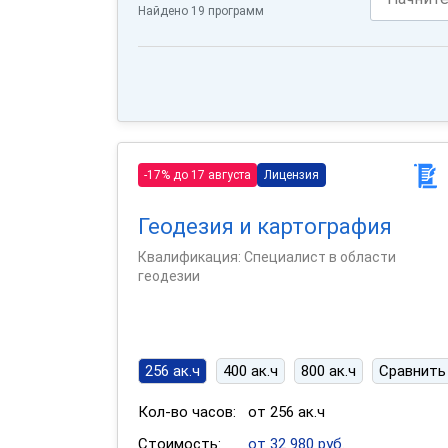
Найдено 19 программ
-17% до 17 августа
Лицензия
Геодезия и картография
Квалификация: Специалист в области
геодезии
256 ак.ч
400 ак.ч
800 ак.ч
Сравнить
Кол-во часов:
от 256 ак.ч
Стоимость:
от 32 980 руб.