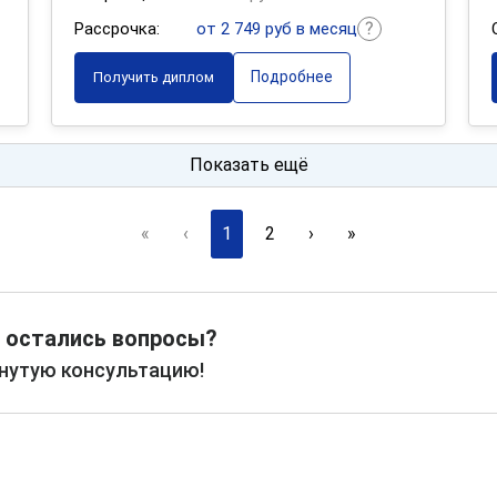
Рассрочка:
от 2 749 руб в месяц
Подробнее
Получить диплом
Показать ещё
«
‹
1
2
›
»
 остались вопросы?
рнутую консультацию!