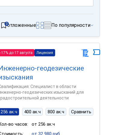
0
отложенные
По популярности
-17% до 17 августа
Лицензия
Инженерно-геодезические
изыскания
Квалификация: Специалист в области
инженерно-геодезических изысканий для
градостроительной деятельности
256 ак.ч
400 ак.ч
800 ак.ч
Сравнить
Кол-во часов:
от 256 ак.ч
Стоимость:
от 32 980 руб.