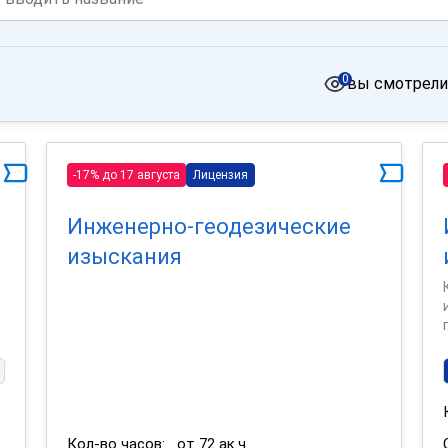
0
вы смотрели
-17% до 17 августа
Лицензия
Инженерно-геодезические
изыскания
Кол-во часов:
от 72 ак.ч