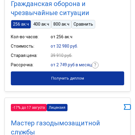
Гражданская оборона и
чрезвычайные ситуации
256 ак.ч
400 ак.ч
800 ак.ч
Сравнить
Кол-во часов:
от 256 ак.ч
Стоимость:
от 32 980 руб.
Старая цена:
39 910 руб.
Рассрочка:
от 2 749 руб в месяц
Получить диплом
-17% до 17 августа
Лицензия
Мастер газодымозащитной
службы