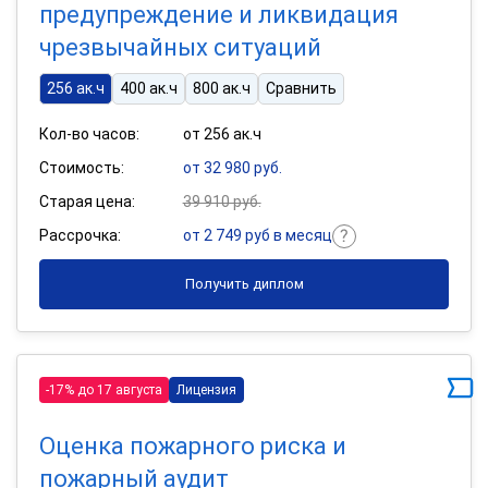
предупреждение и ликвидация
чрезвычайных ситуаций
256 ак.ч
400 ак.ч
800 ак.ч
Сравнить
Кол-во часов:
от 256 ак.ч
Стоимость:
от 32 980 руб.
Старая цена:
39 910 руб.
Рассрочка:
от 2 749 руб в месяц
Получить диплом
-17% до 17 августа
Лицензия
Оценка пожарного риска и
пожарный аудит