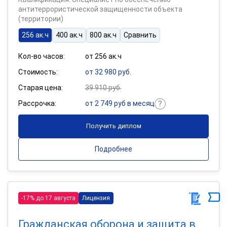
антитеррористической защищенности объекта
(территории)
256 ак.ч
400 ак.ч
800 ак.ч
Сравнить
Кол-во часов:
от 256 ак.ч
Стоимость:
от 32 980 руб.
Старая цена:
39 910 руб.
Рассрочка:
от 2 749 руб в месяц
Получить диплом
Подробнее
-17% до 17 августа
Лицензия
Гражданская оборона и защита в