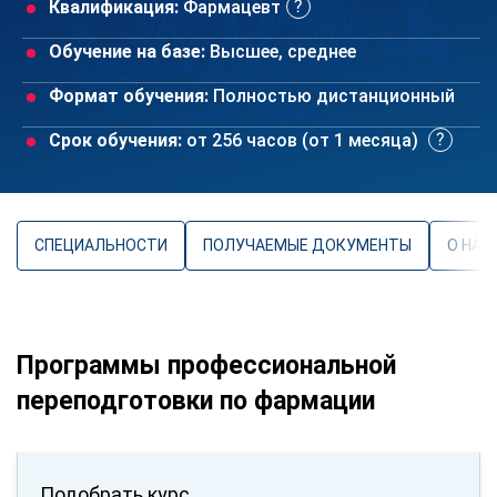
Квалификация:
Фармацевт
Обучение на базе:
Высшее, среднее
Формат обучения:
Полностью дистанционный
Срок обучения:
от 256 часов (от 1 месяца)
СПЕЦИАЛЬНОСТИ
ПОЛУЧАЕМЫЕ ДОКУМЕНТЫ
О НАП
Программы профессиональной
переподготовки по фармации
Подобрать курс