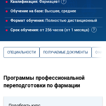
Квалификация:
Фармацевт
Обучение на базе:
Высшее, среднее
Формат обучения:
Полностью дистанционный
Срок обучения:
от 256 часов (от 1 месяца)
СПЕЦИАЛЬНОСТИ
ПОЛУЧАЕМЫЕ ДОКУМЕНТЫ
О НАП
Программы профессиональной
переподготовки по фармации
Подобрать курс