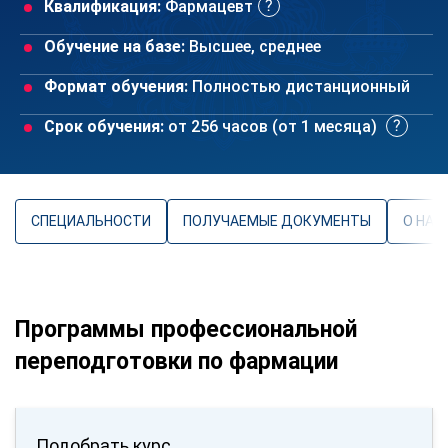
Квалификация:
Фармацевт
Обучение на базе:
Высшее, среднее
Формат обучения:
Полностью дистанционный
Срок обучения:
от 256 часов (от 1 месяца)
СПЕЦИАЛЬНОСТИ
ПОЛУЧАЕМЫЕ ДОКУМЕНТЫ
О НАП
Программы профессиональной
переподготовки по фармации
Подобрать курс