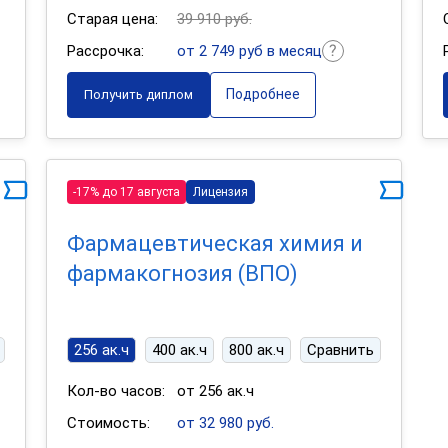
Старая цена:
39 910 руб.
Рассрочка:
от 2 749 руб в месяц
Подробнее
Получить диплом
-17% до 17 августа
Лицензия
Фармацевтическая химия и
фармакогнозия (ВПО)
256 ак.ч
400 ак.ч
800 ак.ч
Сравнить
Кол-во часов:
от 256 ак.ч
Стоимость:
от 32 980 руб.