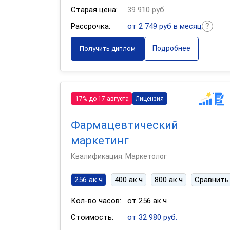
Старая цена:
39 910 руб.
Рассрочка:
от 2 749 руб в месяц
Подробнее
Получить диплом
-17% до 17 августа
Лицензия
Фармацевтический
маркетинг
Квалификация: Маркетолог
256 ак.ч
400 ак.ч
800 ак.ч
Сравнить
Кол-во часов:
от 256 ак.ч
Стоимость:
от 32 980 руб.