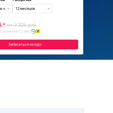
к.ч.
12 месяцев
б.*
/
от 3 326 руб.
ссрочке на 12 мес.
Записаться на курс