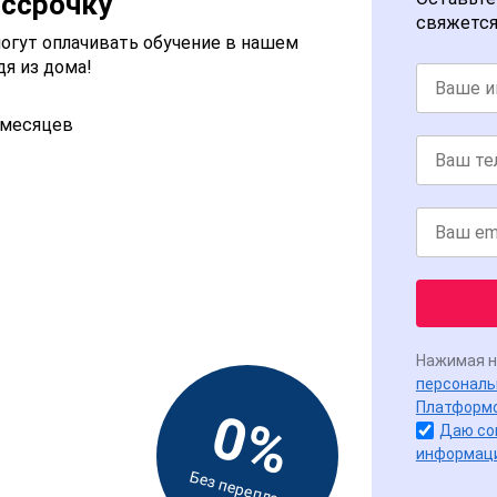
ассрочку
свяжется
огут оплачивать обучение в нашем
дя из дома!
2 месяцев
Нажимая н
персональ
Платформ
0%
Даю со
информац
Без переплат