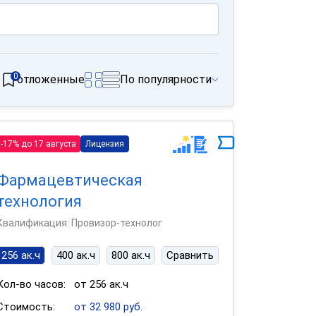
0
отложенные
По популярности
-17% до 17 августа
Лицензия
Фармацевтическая
технология
Квалификация: Провизор-технолог
256 ак.ч
400 ак.ч
800 ак.ч
Сравнить
Кол-во часов:
от 256 ак.ч
Стоимость:
от 32 980 руб.