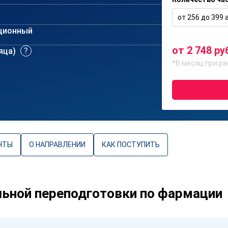
от 256 до 399 а
ционный
от 2 748 ру
сяца)
*В месяц при ра
НТЫ
О НАПРАВЛЕНИИ
КАК ПОСТУПИТЬ
ьной переподготовки по фармации