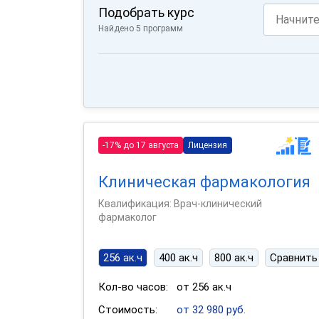
Подобрать курс
Найдено 5 программ
-17% до 17 августа
Лицензия
Клиническая фармакология
Квалификация: Врач-клинический
фармаколог
256 ак.ч
400 ак.ч
800 ак.ч
Сравнить
Кол-во часов:
от 256 ак.ч
Стоимость:
от 32 980 руб.