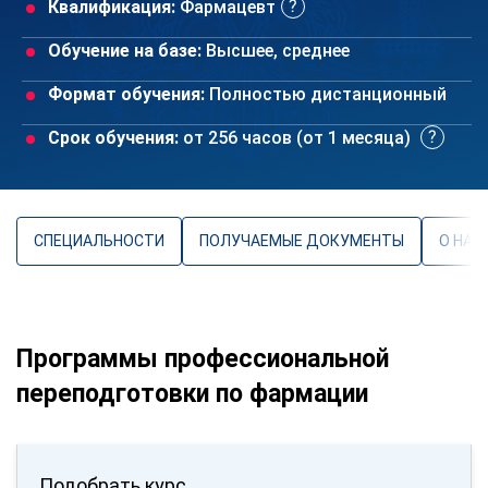
Квалификация:
Фармацевт
Обучение на базе:
Высшее, среднее
Формат обучения:
Полностью дистанционный
Срок обучения:
от 256 часов (от 1 месяца)
СПЕЦИАЛЬНОСТИ
ПОЛУЧАЕМЫЕ ДОКУМЕНТЫ
О НАП
Программы профессиональной
переподготовки по фармации
Подобрать курс