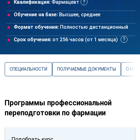
Квалификация:
Фармацевт
Обучение на базе:
Высшее, среднее
Формат обучения:
Полностью дистанционный
Срок обучения:
от 256 часов (от 1 месяца)
СПЕЦИАЛЬНОСТИ
ПОЛУЧАЕМЫЕ ДОКУМЕНТЫ
О НАП
Программы профессиональной
переподготовки по фармации
Подобрать курс