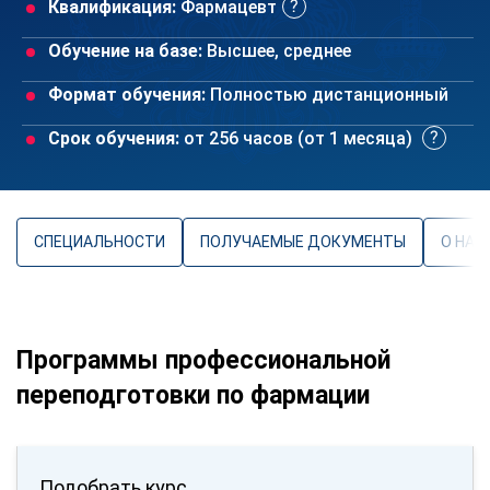
Квалификация:
Фармацевт
Обучение на базе:
Высшее, среднее
Формат обучения:
Полностью дистанционный
Срок обучения:
от 256 часов (от 1 месяца)
СПЕЦИАЛЬНОСТИ
ПОЛУЧАЕМЫЕ ДОКУМЕНТЫ
О НАП
Программы профессиональной
переподготовки по фармации
Подобрать курс