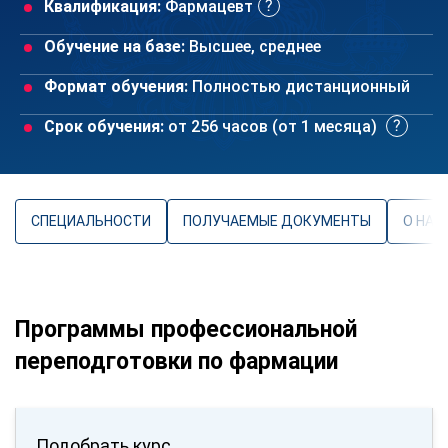
Квалификация:
Фармацевт
Обучение на базе:
Высшее, среднее
Формат обучения:
Полностью дистанционный
Срок обучения:
от 256 часов (от 1 месяца)
СПЕЦИАЛЬНОСТИ
ПОЛУЧАЕМЫЕ ДОКУМЕНТЫ
О НАП
Программы профессиональной
переподготовки по фармации
Подобрать курс