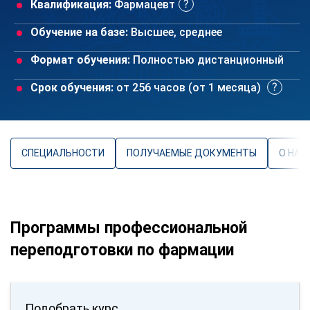
Квалификация:
Фармацевт
Обучение на базе:
Высшее, среднее
Формат обучения:
Полностью дистанционный
Срок обучения:
от 256 часов (от 1 месяца)
СПЕЦИАЛЬНОСТИ
ПОЛУЧАЕМЫЕ ДОКУМЕНТЫ
О НАП
Программы профессиональной
переподготовки по фармации
Подобрать курс