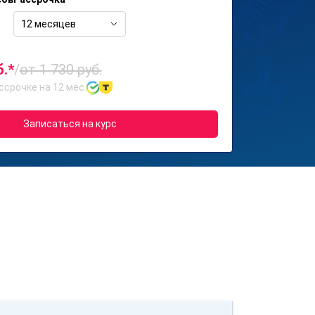
12 месяцев
б.*
/
от 1 730 руб.
ссрочке на 12 мес.
Записаться на курс