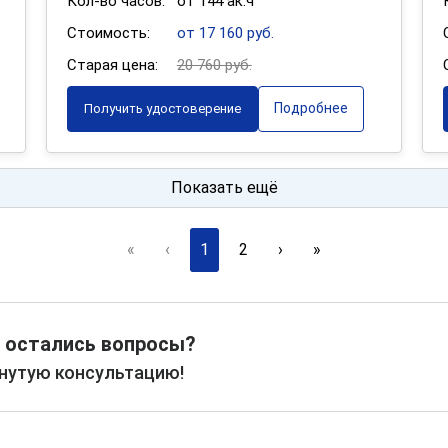
Кол-во часов:
от 144 ак.ч
Стоимость:
от 17 160 руб.
Старая цена:
20 760 руб.
Подробнее
Получить удостоверение
Показать ещё
«
‹
1
2
›
»
 остались вопросы?
рнутую консультацию!