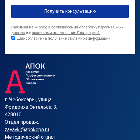
Получить консультацию
Нажимая на кнопку, я соглашаюсь на
обработку персональных
данных
и с
правилами пользования Платформой
Даю согласие на получение рекламной информации
г. Чебоксары, улица
Фридриха Энгельса, 3,
428010
Отдел продаж:
zayavki@apokdpo.ru
Методический отдел: