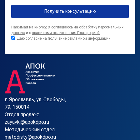
Получить консультацию
Нажимая на кнопку, я соглашаюсь на
обработку персональных
данных
и с
правилами пользования Платформой
Даю согласие на получение рекламной информации
г. Ярославль, ул. Свободы,
79, 150014
Отдел продаж:
zayavki@apokdpo.ru
Методический отдел:
metodisty@apokdpo.ru