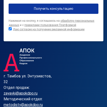
Получить консультацию
Нажимая на кнопку, я соглашаюсь на
обработку персональных
данных
и с
правилами пользования Платформой
Даю согласие на получение рекламной информации
г. Тамбов ул. Энтузиастов,
32
Отдел продаж:
zayavki@apokdpo.ru
Методический отдел:
metodisty@apokdpo.ru