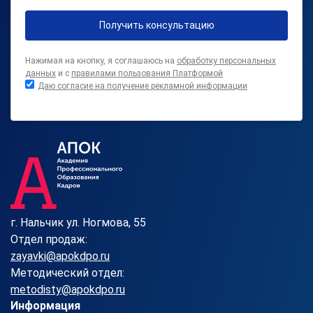
Получить консультацию
Нажимая на кнопку, я соглашаюсь на
обработку персональных
данных
и с
правилами пользования Платформой
Даю согласие на получение рекламной информации
г. Нальчик ул. Ногмова, 55
Отдел продаж:
zayavki@apokdpo.ru
Методический отдел:
metodisty@apokdpo.ru
Информация