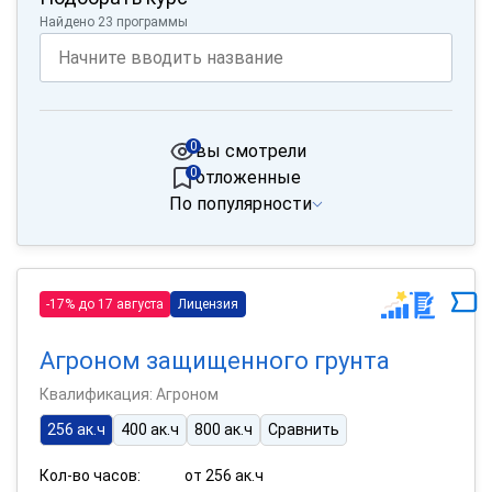
Найдено 23 программы
0
вы смотрели
0
отложенные
По популярности
-17% до 17 августа
Лицензия
Агроном защищенного грунта
Квалификация: Агроном
256 ак.ч
400 ак.ч
800 ак.ч
Сравнить
Кол-во часов:
от 256 ак.ч