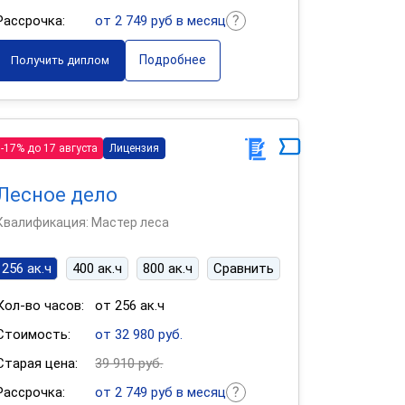
Рассрочка:
от 2 749 руб в месяц
Подробнее
Получить диплом
-17% до 17 августа
Лицензия
Лесное дело
Квалификация: Мастер леса
256 ак.ч
400 ак.ч
800 ак.ч
Сравнить
Кол-во часов:
от 256 ак.ч
Стоимость:
от 32 980 руб.
Старая цена:
39 910 руб.
Рассрочка:
от 2 749 руб в месяц