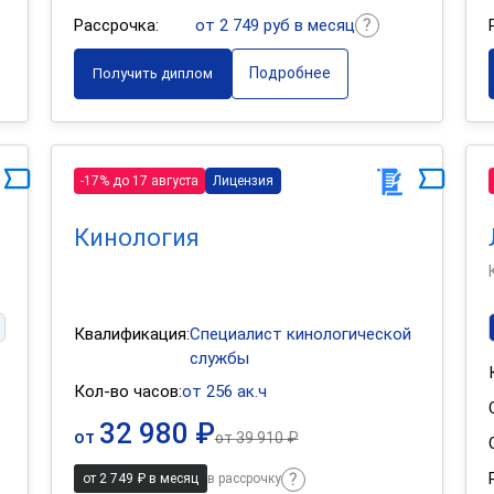
Рассрочка:
от 2 749 руб в месяц
Подробнее
Получить диплом
-17% до 17 августа
Лицензия
Кинология
Квалификация:
Специалист кинологической
службы
Кол-во часов:
от 256 ак.ч
32 980 ₽
от
от
39 910 ₽
от 2 749 ₽ в месяц
в рассрочку