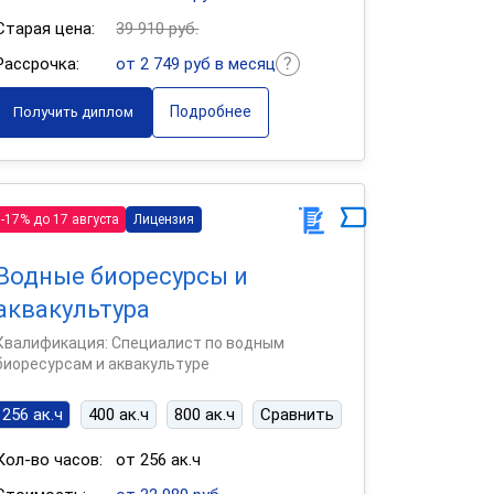
Старая цена:
39 910 руб.
Рассрочка:
от 2 749 руб в месяц
Подробнее
Получить диплом
-17% до 17 августа
Лицензия
Водные биоресурсы и
аквакультура
Квалификация: Специалист по водным
биоресурсам и аквакультуре
256 ак.ч
400 ак.ч
800 ак.ч
Сравнить
Кол-во часов:
от 256 ак.ч