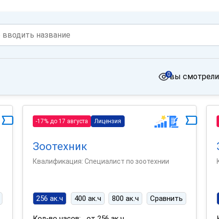
0
вы смотрели
-17% до 17 августа
Лицензия
Зоотехник
Квалификация: Специалист по зоотехнии
256 ак.ч
400 ак.ч
800 ак.ч
Сравнить
Кол-во часов:
от 256 ак.ч