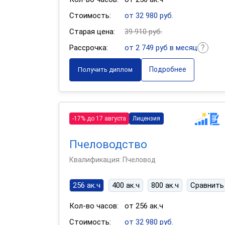
Стоимость:
от 32 980 руб.
Старая цена:
39 910 руб.
Рассрочка:
от 2 749 руб в месяц
Подробнее
Получить диплом
-17% до 17 августа
Лицензия
Пчеловодство
Квалификация: Пчеловод
256 ак.ч
400 ак.ч
800 ак.ч
Сравнить
Кол-во часов:
от 256 ак.ч
Стоимость:
от 32 980 руб.