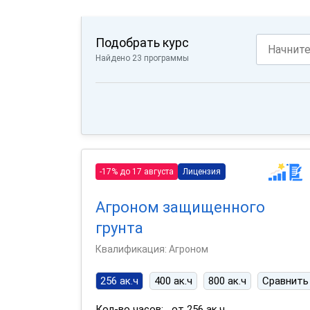
Подобрать курс
Найдено 23 программы
-17% до 17 августа
Лицензия
Агроном защищенного
грунта
Квалификация: Агроном
256 ак.ч
400 ак.ч
800 ак.ч
Сравнить
Кол-во часов:
от 256 ак.ч