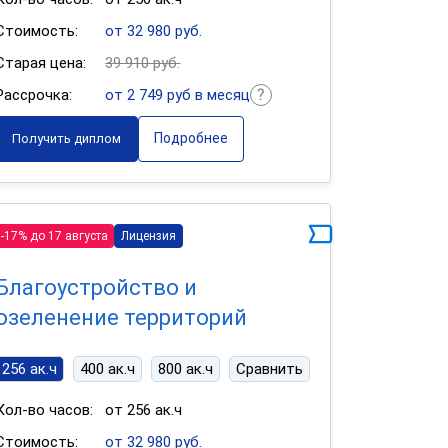
Стоимость:
от 32 980 руб.
Старая цена:
39 910 руб.
Рассрочка:
от 2 749 руб в месяц
Подробнее
Получить диплом
-17% до 17 августа
Лицензия
Благоустройство и
озеленение территорий
256 ак.ч
400 ак.ч
800 ак.ч
Сравнить
Кол-во часов:
от 256 ак.ч
Стоимость:
от 32 980 руб.