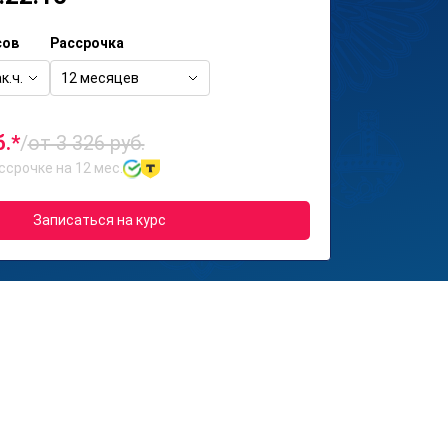
сов
Рассрочка
к.ч.
12 месяцев
б.*
/
от 3 326 руб.
ссрочке на 12 мес.
Записаться на курс