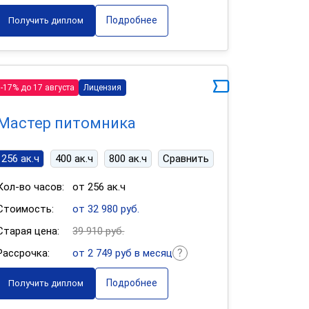
Подробнее
Получить диплом
-17% до 17 августа
Лицензия
Мастер питомника
256 ак.ч
400 ак.ч
800 ак.ч
Сравнить
Кол-во часов:
от 256 ак.ч
Стоимость:
от 32 980 руб.
Старая цена:
39 910 руб.
Рассрочка:
от 2 749 руб в месяц
Подробнее
Получить диплом