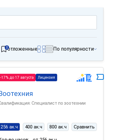
0
отложенные
По популярности
-17% до 17 августа
Лицензия
Зоотехния
Квалификация: Специалист по зоотехнии
256 ак.ч
400 ак.ч
800 ак.ч
Сравнить
Кол-во часов:
от 256 ак.ч