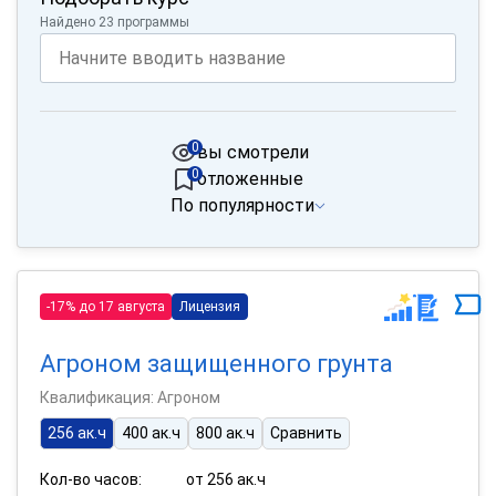
Найдено 23 программы
0
вы смотрели
0
отложенные
По популярности
-17% до 17 августа
Лицензия
Агроном защищенного грунта
Квалификация: Агроном
256 ак.ч
400 ак.ч
800 ак.ч
Сравнить
Кол-во часов:
от 256 ак.ч