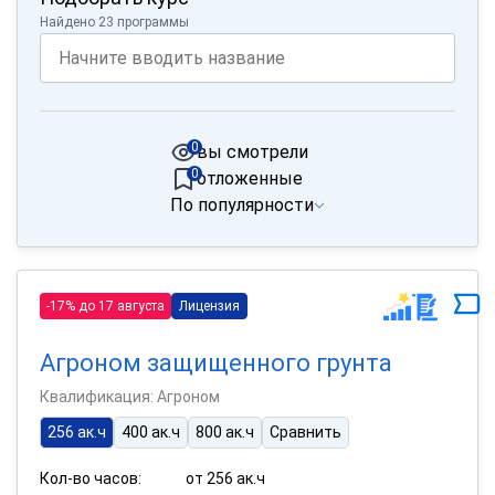
Найдено 23 программы
0
вы смотрели
0
отложенные
По популярности
-17% до 17 августа
Лицензия
Агроном защищенного грунта
Квалификация: Агроном
256 ак.ч
400 ак.ч
800 ак.ч
Сравнить
Кол-во часов:
от 256 ак.ч