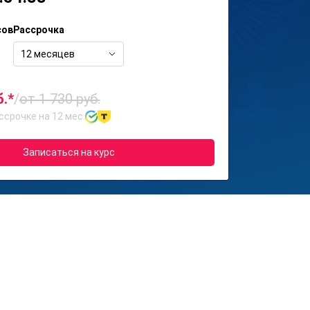
сов
Рассрочка
12 месяцев
б.*
/
от 1 730 руб.
ссрочке на 12 мес.
Записаться на курс