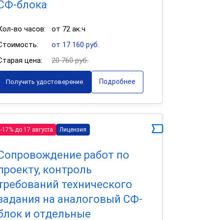
СФ-блока
Кол-во часов:
от 72 ак.ч
Стоимость:
от 17 160 руб.
Старая цена:
20 760 руб.
Подробнее
Получить удостоверение
-17% до 17 августа
Лицензия
Сопровождение работ по
проекту, контроль
требований технического
задания на аналоговый СФ-
блок и отдельные