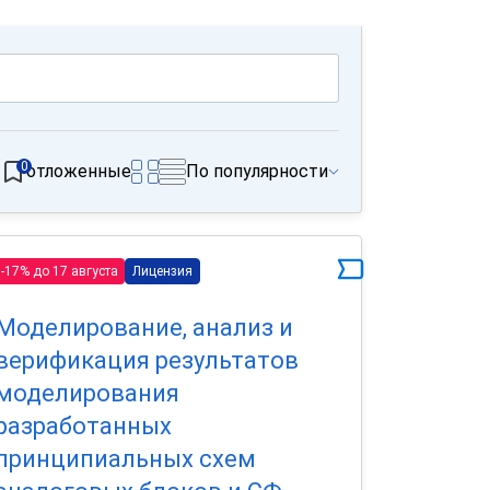
0
отложенные
По популярности
-17% до 17 августа
Лицензия
Моделирование, анализ и
верификация результатов
моделирования
разработанных
принципиальных схем