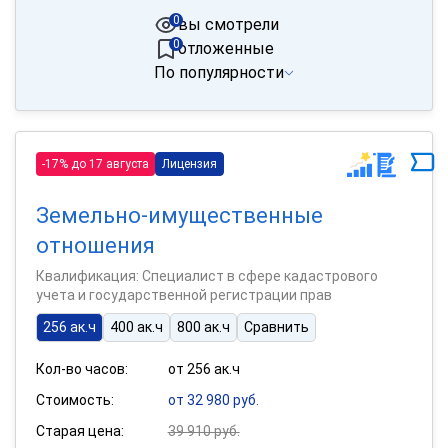
0
вы смотрели
0
отложенные
По популярности
-17% до 17 августа
Лицензия
Земельно-имущественные
отношения
Квалификация: Специалист в сфере кадастрового
учета и государственной регистрации прав
256 ак.ч
400 ак.ч
800 ак.ч
Сравнить
Кол-во часов:
от 256 ак.ч
Стоимость:
от 32 980 руб.
Старая цена:
39 910 руб.