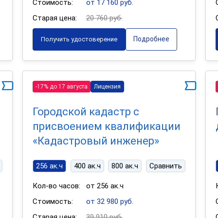
Стоимость:
от 17 160 руб.
Старая цена:
20 760 руб.
Подробнее
Получить удостоверение
-17% до 17 августа
Лицензия
Городской кадастр с
присвоением квалификации
«Кадастровый инженер»
256 ак.ч
400 ак.ч
800 ак.ч
Сравнить
Кол-во часов:
от 256 ак.ч
Стоимость:
от 32 980 руб.
Старая цена:
39 910 руб.