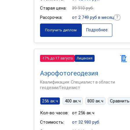
Старая цена:
39 910 руб.
Рассрочка:
от 2 749 руб в месяц
Подробнее
Получить диплом
-17% до 17 августа
Лицензия
Аэрофотогеодезия
Квалификация: Специалист в области
геодезии/Геодезист
256 ак.ч
400 ак.ч
800 ак.ч
Сравнить
Кол-во часов:
от 256 ак.ч
Стоимость:
от 32 980 руб.