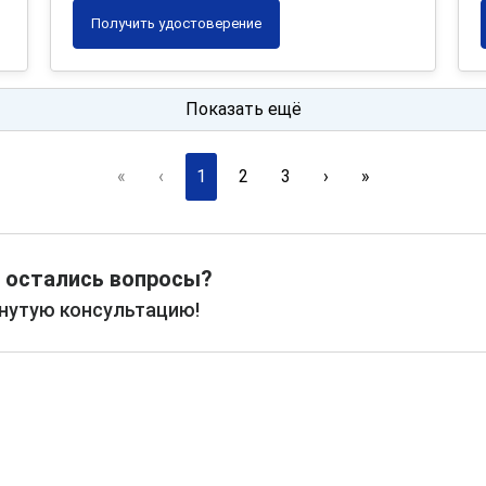
Получить удостоверение
Показать ещё
«
‹
1
2
3
›
»
 остались вопросы?
рнутую консультацию!