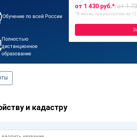
от 1 430 руб.*
/
от 1 73
*В месяц при рассрочке на 12
Обучение по всей России
З
Полностью
дистанционное
образование
НТЫ
йству и кадастру