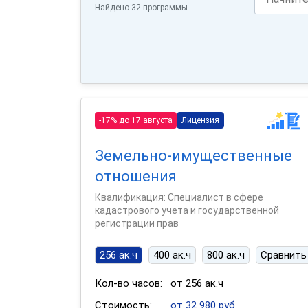
Найдено 32 программы
-17% до 17 августа
Лицензия
Земельно-имущественные
отношения
Квалификация: Специалист в сфере
кадастрового учета и государственной
регистрации прав
256 ак.ч
400 ак.ч
800 ак.ч
Сравнить
Кол-во часов:
от 256 ак.ч
Стоимость:
от 32 980 руб.