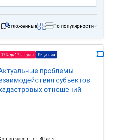
0
отложенные
По популярности
-17% до 17 августа
Лицензия
Актуальные проблемы
взаимодействия субъектов
кадастровых отношений
Кол-во часов:
от 40 ак.ч