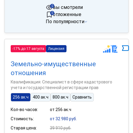
0
вы смотрели
0
отложенные
По популярности
-17% до 17 августа
Лицензия
Земельно-имущественные
отношения
Квалификация: Специалист в сфере кадастрового
учета и государственной регистрации прав
256 ак.ч
400 ак.ч
800 ак.ч
Сравнить
Кол-во часов:
от 256 ак.ч
Стоимость:
от 32 980 руб.
Старая цена:
39 910 руб.