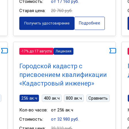
Стоимость:
от 17 160 руб.
Старая цена:
20 760 руб.
Подробнее
Получить удостоверение
-17% до 17 августа
Лицензия
Городской кадастр с
присвоением квалификации
«Кадастровый инженер»
256 ак.ч
400 ак.ч
800 ак.ч
Сравнить
Кол-во часов:
от 256 ак.ч
Стоимость:
от 32 980 руб.
Старая цена:
39 910 руб.