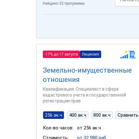
Найдено 32 программы
-17% до 17 августа
Лицензия
Земельно-имущественные
отношения
Квалификация: Специалист в сфере
кадастрового учета и государственной
регистрации прав
256 ак.ч
400 ак.ч
800 ак.ч
Сравнить
Кол-во часов:
от 256 ак.ч
Стоимость:
от 32 980 руб.