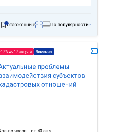
0
отложенные
По популярности
-17% до 17 августа
Лицензия
Актуальные проблемы
взаимодействия субъектов
кадастровых отношений
Кол-во часов:
от 40 ак.ч