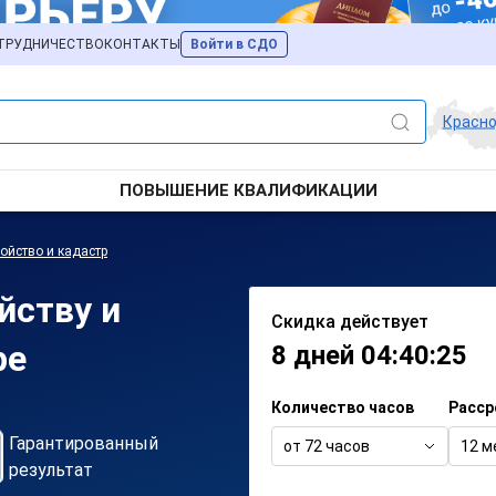
ТРУДНИЧЕСТВО
КОНТАКТЫ
Войти в СДО
Красн
ПОВЫШЕНИЕ КВАЛИФИКАЦИИ
ойство и кадастр
йству и
Скидка действует
ре
8 дней 04:40:25
Количество часов
Расср
Гарантированный
от 72 часов
12 м
результат