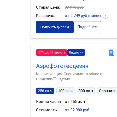
Старая цена:
39 910 руб.
Рассрочка:
от 2 749 руб в месяц
Подробнее
Получить диплом
-17% до 17 августа
Лицензия
Аэрофотогеодезия
Квалификация: Специалист в области
геодезии/Геодезист
256 ак.ч
400 ак.ч
800 ак.ч
Сравнить
Кол-во часов:
от 256 ак.ч
Стоимость:
от 32 980 руб.