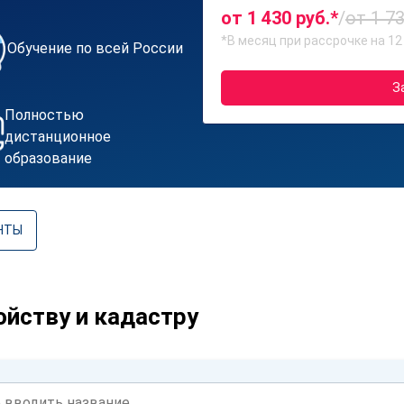
от 1 430 руб.*
/
от 1 73
*В месяц при рассрочке на 12
Обучение по всей России
З
Полностью
дистанционное
образование
НТЫ
йству и кадастру