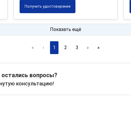
Получить удостоверение
Показать ещё
«
‹
1
2
3
›
»
 остались вопросы?
рнутую консультацию!