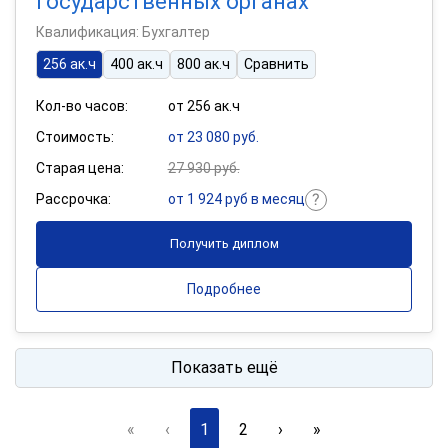
государственных органах
Квалификация: Бухгалтер
256 ак.ч
400 ак.ч
800 ак.ч
Сравнить
Кол-во часов:
от 256 ак.ч
Стоимость:
от 23 080 руб.
Старая цена:
27 930 руб.
Рассрочка:
от 1 924 руб в месяц
Получить диплом
Подробнее
Показать ещё
«
‹
1
2
›
»